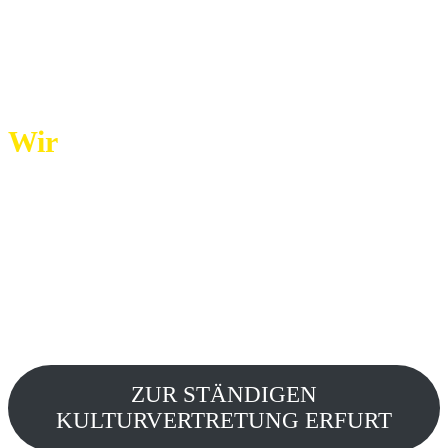
Wir
Die Ständige Kulturvertretung Erfurt e.V. (SKV)
organisiert seit 10 Jahren Kultur flaniert und ist eine
Initiative aus Kulturakteurinnen und Freiwilligen,
die die freie (sozio-) kulturelle Szene der Stadt
Erfurt sichtbar macht und fördert. Sie sieht sich als
ein Sprachrohr diverser Kulturakteurinnen der
Thüringer Landeshauptstadt.
ZUR STÄNDIGEN
KULTURVERTRETUNG ERFURT