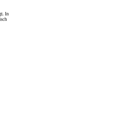
t. In
isch