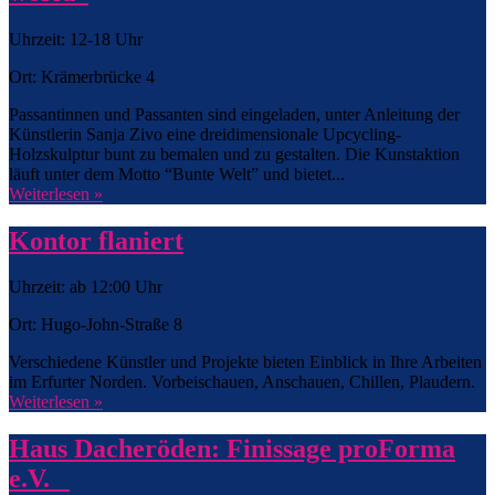
Uhrzeit: 12-18 Uhr
Ort: Krämerbrücke 4
Passantinnen und Passanten sind eingeladen, unter Anleitung der
Künstlerin Sanja Zivo eine dreidimensionale Upcycling-
Holzskulptur bunt zu bemalen und zu gestalten. Die Kunstaktion
läuft unter dem Motto “Bunte Welt” und bietet...
Weiterlesen »
Kontor flaniert
Uhrzeit: ab 12:00 Uhr
Ort: Hugo-John-Straße 8
Verschiedene Künstler und Projekte bieten Einblick in Ihre Arbeiten
im Erfurter Norden. Vorbeischauen, Anschauen, Chillen, Plaudern.
Weiterlesen »
Haus Dacheröden: Finissage proForma
e.V.