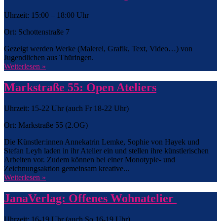
Uhrzeit: 15:00 – 18:00 Uhr
Ort: Schottenstraße 7
Gezeigt werden Werke (Malerei, Grafik, Text, Video…) von
Jugendlichen aus Thüringen.
Weiterlesen »
Markstraße 55: Open Ateliers
Uhrzeit: 15-22 Uhr (auch Fr 18-22 Uhr)
Ort: Markstraße 55 (2.OG)
Die Künstler:innen Annekatrin Lemke, Sophie von Hayek und
Stefan Leyh laden in ihr Atelier ein und stellen ihre künstlerischen
Arbeiten vor. Zudem können bei einer Monotypie- und
Zeichnungsaktion gemeinsam kreative...
Weiterlesen »
JanaVerlag: Offenes Wohnatelier
Uhrzeit: 16-19 Uhr (auch So 16-19 Uhr)