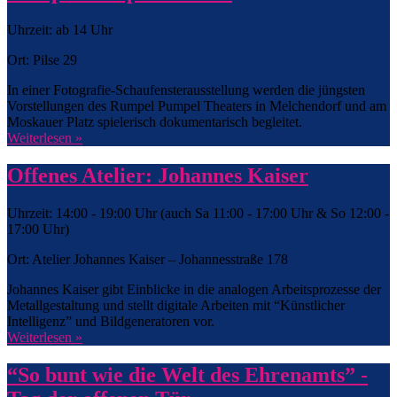
Uhrzeit: ab 14 Uhr
Ort: Pilse 29
In einer Fotografie-Schaufensterausstellung werden die jüngsten
Vorstellungen des Rumpel Pumpel Theaters in Melchendorf und am
Moskauer Platz spielerisch dokumentarisch begleitet.
Weiterlesen »
Offenes Atelier: Johannes Kaiser
Uhrzeit: 14:00 - 19:00 Uhr (auch Sa 11:00 - 17:00 Uhr & So 12:00 -
17:00 Uhr)
Ort: Atelier Johannes Kaiser – Johannesstraße 178
Johannes Kaiser gibt Einblicke in die analogen Arbeitsprozesse der
Metallgestaltung und stellt digitale Arbeiten mit “Künstlicher
Intelligenz” und Bildgeneratoren vor.
Weiterlesen »
“So bunt wie die Welt des Ehrenamts” -