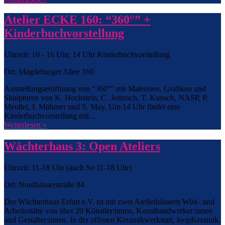
Atelier ECKE 160: “360°” +
Kinderbuchvorstellung
Uhrzeit: 10 - 16 Uhr, 14 Uhr Kinderbuchvorstellung
Ort: Magdeburger Allee 160
Ausstellungseröffnung von “360°” mit Malereien, Grafiken und
Skulpturen von K. Hochstein, C. Jentzsch, T. Kunsch, NASP, P.
Meußel, I. Mühmer und S. May. Um 14 Uhr findet eine
Kinderbuchvorstellung mit...
Weiterlesen »
Wächterhaus 3: Open Ateliers
Uhrzeit: 11-18 Uhr (auch So 11-18 Uhr)
Ort: Nordhäuserstraße 84
Der Wächterhaus Erfurt e.V. ist mit zwei Atelierhäusern Wirk- und
Arbeitsstätte von über 20 Künstler:innen, Kunsthandwerker:innen
und Gestalter:innen. In der offenen Keramikwerkstatt, loopKeramik,