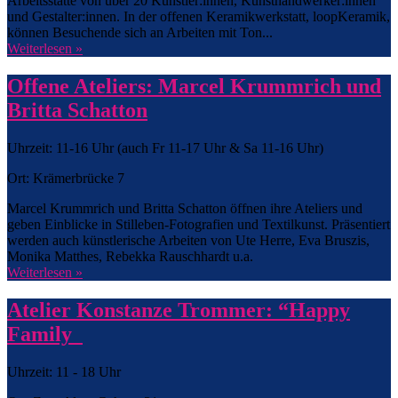
Arbeitsstätte von über 20 Künstler:innen, Kunsthandwerker:innen
und Gestalter:innen. In der offenen Keramikwerkstatt, loopKeramik,
können Besuchende sich an Arbeiten mit Ton...
Weiterlesen »
Offene Ateliers: Marcel Krummrich und
Britta Schatton
Uhrzeit: 11-16 Uhr (auch Fr 11-17 Uhr & Sa 11-16 Uhr)
Ort: Krämerbrücke 7
Marcel Krummrich und Britta Schatton öffnen ihre Ateliers und
geben Einblicke in Stilleben-Fotografien und Textilkunst. Präsentiert
werden auch künstlerische Arbeiten von Ute Herre, Eva Bruszis,
Monika Matthes, Rebekka Rauschhardt u.a.
Weiterlesen »
Atelier Konstanze Trommer: “Happy
Family
Uhrzeit: 11 - 18 Uhr