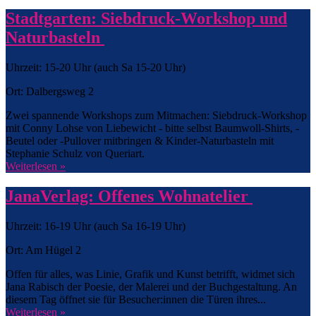
Stadtgarten: Siebdruck-Workshop und
Naturbasteln
Uhrzeit: 15-20 Uhr (auch Sa 15-20 Uhr)
Ort: Dalbergsweg 2
Zwei spannende Workshops zum Mitmachen: Siebdruck-Workshop
mit Conny Lohse von Liebewicht - bitte selbst Baumwoll-Shirts, -
Beutel oder -Pullover mitbringen & Kinder-Naturbasteln mit
Stephanie Schulz von Queriart.
Weiterlesen »
JanaVerlag: Offenes Wohnatelier
Uhrzeit: 16-19 Uhr (auch Sa 16-19 Uhr)
Ort: Am Hügel 2
Offen für alles, was Linie, Grafik und Kunst betrifft, widmet sich
Jana Rabisch der Poesie, der Malerei und der Buchgestaltung. An
diesem Tag öffnet sie für Besucher:innen die Türen ihres...
Weiterlesen »