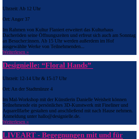
Uhrzeit: Ab 12 Uhr
Ort: Anger 37
Im Rahmen von Kultur Flaniert erweitert das Kulturhaus
Dacheröden seine Öffnungszeiten und erfreut sich auch am Sonntag
an Besucher:innen. Ab 15 Uhr werden außerdem im Hof
ausgewählte Werke von Teilnehmenden...
Weiterlesen »
Designielle: “Floral Hands”
Uhrzeit: 12-14 Uhr & 15-17 Uhr
Ort: An der Stadtmünze 4
Im Mal-Workshop mit der Künstlerin Danielle Weisheit können
Teilnehmende ein persönliches 3D-Kunstwerk mit Fineliner und
Aquarellfarbe gestalten und anschließend mit nach Hause nehmen.
Anmeldung unter hallo@designielle.de.
Weiterlesen »
LIVEART - Begegnungen mit und für