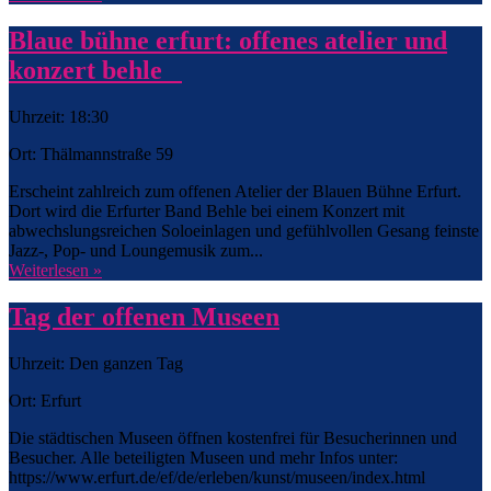
Blaue bühne erfurt: offenes atelier und
konzert behle
Uhrzeit: 18:30
Ort: Thälmannstraße 59
Erscheint zahlreich zum offenen Atelier der Blauen Bühne Erfurt.
Dort wird die Erfurter Band Behle bei einem Konzert mit
abwechslungsreichen Soloeinlagen und gefühlvollen Gesang feinste
Jazz-, Pop- und Loungemusik zum...
Weiterlesen »
Tag der offenen Museen
Uhrzeit: Den ganzen Tag
Ort: Erfurt
Die städtischen Museen öffnen kostenfrei für Besucherinnen und
Besucher. Alle beteiligten Museen und mehr Infos unter:
https://www.erfurt.de/ef/de/erleben/kunst/museen/index.html