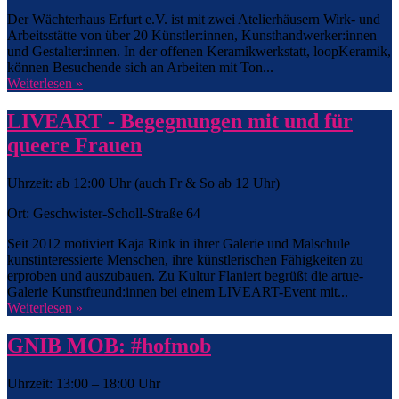
Der Wächterhaus Erfurt e.V. ist mit zwei Atelierhäusern Wirk- und
Arbeitsstätte von über 20 Künstler:innen, Kunsthandwerker:innen
und Gestalter:innen. In der offenen Keramikwerkstatt, loopKeramik,
können Besuchende sich an Arbeiten mit Ton...
Weiterlesen »
LIVEART - Begegnungen mit und für
queere Frauen
Uhrzeit: ab 12:00 Uhr (auch Fr & So ab 12 Uhr)
Ort: Geschwister-Scholl-Straße 64
Seit 2012 motiviert Kaja Rink in ihrer Galerie und Malschule
kunstinteressierte Menschen, ihre künstlerischen Fähigkeiten zu
erproben und auszubauen. Zu Kultur Flaniert begrüßt die artue-
Galerie Kunstfreund:innen bei einem LIVEART-Event mit...
Weiterlesen »
GNIB MOB: #hofmob
Uhrzeit: 13:00 – 18:00 Uhr