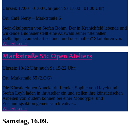
Uhrzeit: 17:00 - 01:00 Uhr (auch Sa 17:00 - 01:00 Uhr)
Ort: Café Nerly – Marktstraße 6
Stein-Skulpturen von Stefan Böhm: Der in Kranichfeld lebende und
wirkende Bildhauer stellt eine Auswahl seiner “steinalten,
vielfältigen, zauberhaft-schönen und rätselhaften” Skulpturen vor.
Weiterlesen »
Markstraße 55: Open Ateliers
Uhrzeit: 18-22 Uhr (auch Sa 15-22 Uhr)
Ort: Markstraße 55 (2.OG)
Die Künstler:innen Annekatrin Lemke, Sophie von Hayek und
Stefan Leyh laden in ihr Atelier ein und stellen ihre künstlerischen
Arbeiten vor. Zudem können bei einer Monotypie- und
Zeichnungsaktion gemeinsam kreative...
Weiterlesen »
Samstag, 16.09.