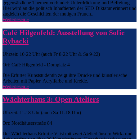
gegensätzliche Themen verbindet: Unterdrückung und Befreiung.
Hier wird an die politisch Inhaftierten der SED-Diktatur erinnert und
zugleich die Geschichten der mutigen Frauen...
Weiterlesen »
Café Hilgenfeld: Ausstellung von Sofie
Rybacki
Uhrzeit: 10-22 Uhr (auch Fr 8-22 Uhr & Sa 9-22)
Ort: Café Hilgenfeld - Domplatz 4
Die Erfurter Kunststudentin zeigt ihre Drucke und künstlerische
Arbeiten mit Papier, Acrylfarbe und Kreide.
Weiterlesen »
Wächterhaus 3: Open Ateliers
Uhrzeit: 11-18 Uhr (auch Sa 11-18 Uhr)
Ort: Nordhäuserstraße 84
Der Wächterhaus Erfurt e.V. ist mit zwei Atelierhäusern Wirk- und