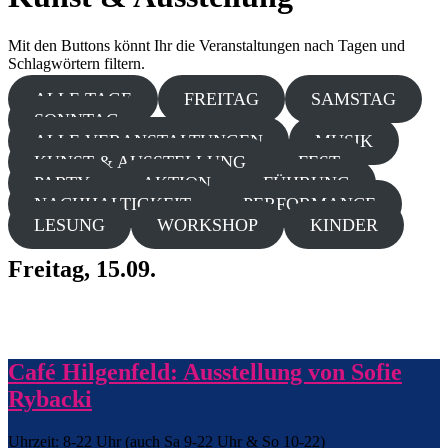
Mit den Buttons könnt Ihr die Veranstaltungen nach Tagen und
Schlagwörtern filtern.
ALLE TAGE
FREITAG
SAMSTAG
SONNTAG
ALLE VERANSTALTUNGEN
MUSIK
KUNST & AUSSTELLUNG
FEST
PARTY
AKTION
FÜHRUNG
NACHHALTIGKEIT
PERFORMANCE
LESUNG
WORKSHOP
KINDER
Freitag, 15.09.
Café Hilgenfeld: Ausstellung von Sofie
Rybacki
Uhrzeit: 8-22 Uhr (auch Sa 9-22 Uhr & So 10-22)