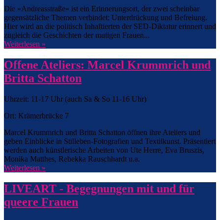
Die »Andreasstraße« ist ein Erinnerungsort, der zwei scheinbar
gegensätzliche Themen verbindet: Unterdrückung und Befreiung.
Hier wird an die politisch Inhaftierten der SED-Diktatur erinnert und
zugleich die Geschichten der mutigen Frauen...
Weiterlesen »
Offene Ateliers: Marcel Krummrich und
Britta Schatton
Uhrzeit: 11-17 Uhr (auch Sa & So 11-16 Uhr)
Ort: Krämerbrücke 7
Marcel Krummrich und Britta Schatton öffnen ihre Ateliers und
geben Einblicke in Stilleben-Fotografien und Textilkunst. Präsentiert
werden auch künstlerische Arbeiten von Ute Herre, Eva Bruszis,
Monika Matthes, Rebekka Rauschhardt u.a.
Weiterlesen »
LIVEART - Begegnungen mit und für
queere Frauen