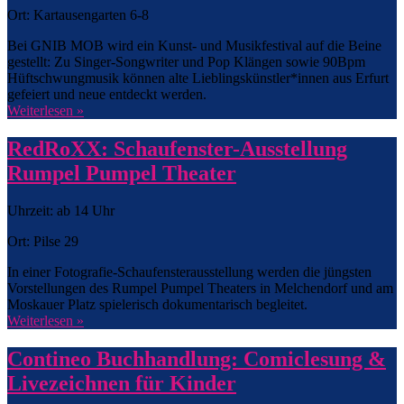
Ort: Kartausengarten 6-8
Bei GNIB MOB wird ein Kunst- und Musikfestival auf die Beine
gestellt: Zu Singer-Songwriter und Pop Klängen sowie 90Bpm
Hüftschwungmusik können alte Lieblingskünstler*innen aus Erfurt
gefeiert und neue entdeckt werden.
Weiterlesen »
RedRoXX: Schaufenster-Ausstellung
Rumpel Pumpel Theater
Uhrzeit: ab 14 Uhr
Ort: Pilse 29
In einer Fotografie-Schaufensterausstellung werden die jüngsten
Vorstellungen des Rumpel Pumpel Theaters in Melchendorf und am
Moskauer Platz spielerisch dokumentarisch begleitet.
Weiterlesen »
Contineo Buchhandlung: Comiclesung &
Livezeichnen für Kinder