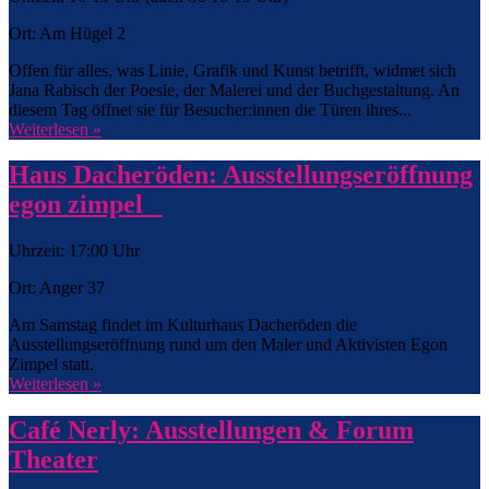
Ort: Am Hügel 2
Offen für alles, was Linie, Grafik und Kunst betrifft, widmet sich
Jana Rabisch der Poesie, der Malerei und der Buchgestaltung. An
diesem Tag öffnet sie für Besucher:innen die Türen ihres...
Weiterlesen »
Haus Dacheröden: Ausstellungseröffnung
egon zimpel
Uhrzeit: 17:00 Uhr
Ort: Anger 37
Am Samstag findet im Kulturhaus Dacheröden die
Ausstellungseröffnung rund um den Maler und Aktivisten Egon
Zimpel statt.
Weiterlesen »
Café Nerly: Ausstellungen & Forum
Theater