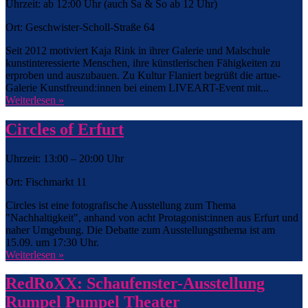
Uhrzeit: ab 12:00 Uhr (auch Sa & So ab 12 Uhr)
Ort: Geschwister-Scholl-Straße 64
Seit 2012 motiviert Kaja Rink in ihrer Galerie und Malschule
kunstinteressierte Menschen, ihre künstlerischen Fähigkeiten zu
erproben und auszubauen. Zu Kultur Flaniert begrüßt die artue-
Galerie Kunstfreund:innen bei einem LIVEART-Event mit...
Weiterlesen »
Circles of Erfurt
Uhrzeit: 13:00 – 20:00 Uhr
Ort: Fischmarkt 11
Circles ist eine fotografische Ausstellung zum Thema
"Nachhaltigkeit", anhand von acht Protagonist:innen aus Erfurt und
naher Umgebung. Die Debatte zum Ausstellungstthema ist am
15.09. um 17:30 Uhr.
Weiterlesen »
RedRoXX: Schaufenster-Ausstellung
Rumpel Pumpel Theater