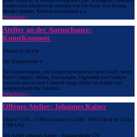
geben Einblicke in Stilleben-Fotografien und Textilkunst. Präsentiert
werden auch künstlerische Arbeiten von Ute Herre, Eva Bruszis,
Monika Matthes, Rebekka Rauschhardt u.a.
Weiterlesen »
Atelier an der Auenschanze:
KunstKompott
Uhrzeit: 11-18 Uhr
Ort: Treppenstraße 6
Das KunstKompott, eine Gruppe bestehend aus acht Frauen, deren
Kunst Collagen, Sticker, Zeichnungen, Ölgemälde und Gedichte
verbindet und zu einer Ganzheit bringt, führen bei Kaffee und
Sektchen durch ihre Arbeiten.
Weiterlesen »
Offenes Atelier: Johannes Kaiser
Uhrzeit: 11:00 - 17:00 Uhr (auch Fr 14:00 - 19:00 Uhr & So 12:00 -
17:00 Uhr)
Ort: Atelier Johannes Kaiser – Johannesstraße 178