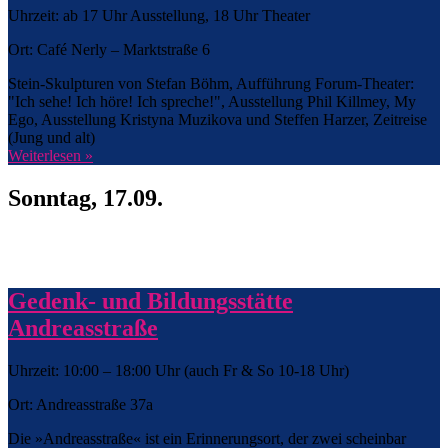
Uhrzeit: ab 17 Uhr Ausstellung, 18 Uhr Theater
Ort: Café Nerly – Marktstraße 6
Stein-Skulpturen von Stefan Böhm, Aufführung Forum-Theater:
"Ich sehe! Ich höre! Ich spreche!", Ausstellung Phil Killmey, My
Ego, Ausstellung Kristyna Muzikova und Steffen Harzer, Zeitreise
(Jung und alt)
Weiterlesen »
Sonntag, 17.09.
Gedenk- und Bildungsstätte
Andreasstraße
Uhrzeit: 10:00 – 18:00 Uhr (auch Fr & So 10-18 Uhr)
Ort: Andreasstraße 37a
Die »Andreasstraße« ist ein Erinnerungsort, der zwei scheinbar