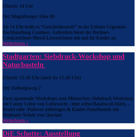
Uhrzeit: 14 Uhr
Ort: Magdeburger Allee 90
Ab 14 Uhr heißt es “Geschichtenzeit!” in der Erfurter Urgestein-
Buchhandlung Contineo. Außerdem bietet der Berliner-
Comiczeichner Mawil Livezeichnen mit und für Kinder an.
Weiterlesen »
Stadtgarten: Siebdruck-Workshop und
Naturbasteln
Uhrzeit: 15-20 Uhr (auch So 15-20 Uhr)
Ort: Dalbergsweg 2
Zwei spannende Workshops zum Mitmachen: Siebdruck-Workshop
mit Conny Lohse von Liebewicht - bitte selbst Baumwoll-Shirts, -
Beutel oder -Pullover mitbringen & Kinder-Naturbasteln mit
Stephanie Schulz von Queriart.
Weiterlesen »
DiE Schotte: Ausstellung