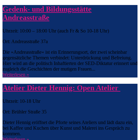
Gedenk- und Bildungsstätte
Andreasstraße
Uhrzeit: 10:00 – 18:00 Uhr (auch Fr & So 10-18 Uhr)
Ort: Andreasstraße 37a
Die »Andreasstraße« ist ein Erinnerungsort, der zwei scheinbar
gegensätzliche Themen verbindet: Unterdrückung und Befreiung.
Hier wird an die politisch Inhaftierten der SED-Diktatur erinnert und
zugleich die Geschichten der mutigen Frauen...
Weiterlesen »
Atelier Dieter Hennig: Open Atelier
Uhrzeit: 10-18 Uhr
Ort: Brühler Straße 35
Dieter Hennig eröffnet die Pforte seines Ateliers und lädt dazu ein,
bei Kaffee und Kuchen über Kunst und Malerei ins Gespräch zu
kommen.
Weiterlesen »