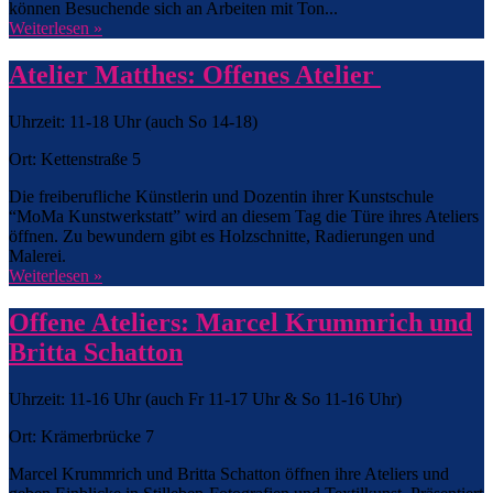
können Besuchende sich an Arbeiten mit Ton...
Weiterlesen »
Atelier Matthes: Offenes Atelier
Uhrzeit: 11-18 Uhr (auch So 14-18)
Ort: Kettenstraße 5
Die freiberufliche Künstlerin und Dozentin ihrer Kunstschule
“MoMa Kunstwerkstatt” wird an diesem Tag die Türe ihres Ateliers
öffnen. Zu bewundern gibt es Holzschnitte, Radierungen und
Malerei.
Weiterlesen »
Offene Ateliers: Marcel Krummrich und
Britta Schatton
Uhrzeit: 11-16 Uhr (auch Fr 11-17 Uhr & So 11-16 Uhr)
Ort: Krämerbrücke 7
Marcel Krummrich und Britta Schatton öffnen ihre Ateliers und