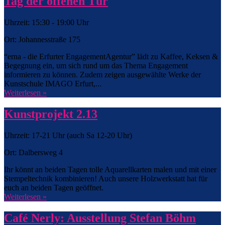
Tag der offenen Tür
Uhrzeit: 15:30 - 19:00 Uhr
Ort: Johannesstraße 175
“erna - die Erfurter EngagementAgentur” lädt zu Kaffee, Keksen &
Begegnung ein, um sich rund um das Thema Engagement
informieren zu können. Zudem zeigen ausgewählte Werke der
Kunstschule IMAGO Erfurt,...
Weiterlesen »
Kunstprojekt 2.13
Uhrzeit: 17-21 Uhr (auch Sa 12-20 Uhr)
Ort: Dalbersweg 4
Ihr könnt an beiden Tagen tolle Aquarellkarten malen und mit einer
Stempeltechnik kombinieren! Auch unsere Holzwerkstatt hat für
euch an beiden Tagen geöffnet.
Weiterlesen »
Café Nerly: Ausstellung Stefan Böhm