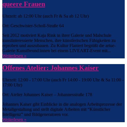
queere Frauen
Uhrzeit: ab 12:00 Uhr (auch Fr & Sa ab 12 Uhr)
Ort: Geschwister-Scholl-Straße 64
Seit 2012 motiviert Kaja Rink in ihrer Galerie und Malschule
kunstinteressierte Menschen, ihre künstlerischen Fähigkeiten zu
erproben und auszubauen. Zu Kultur Flaniert begrüßt die artue-
Galerie Kunstfreund:innen bei einem LIVEART-Event mit...
Weiterlesen »
Offenes Atelier: Johannes Kaiser
Uhrzeit: 12:00 - 17:00 Uhr (auch Fr 14:00 - 19:00 Uhr & Sa 11:00 -
17:00 Uhr)
Ort: Atelier Johannes Kaiser – Johannesstraße 178
Johannes Kaiser gibt Einblicke in die analogen Arbeitsprozesse der
Metallgestaltung und stellt digitale Arbeiten mit “Künstlicher
Intelligenz” und Bildgeneratoren vor.
Weiterlesen »