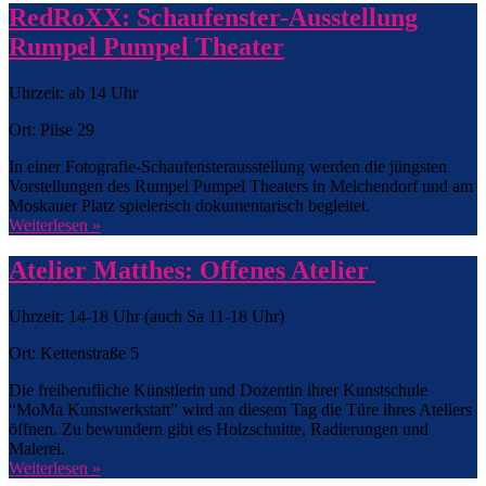
RedRoXX: Schaufenster-Ausstellung
Rumpel Pumpel Theater
Uhrzeit: ab 14 Uhr
Ort: Pilse 29
In einer Fotografie-Schaufensterausstellung werden die jüngsten
Vorstellungen des Rumpel Pumpel Theaters in Melchendorf und am
Moskauer Platz spielerisch dokumentarisch begleitet.
Weiterlesen »
Atelier Matthes: Offenes Atelier
Uhrzeit: 14-18 Uhr (auch Sa 11-18 Uhr)
Ort: Kettenstraße 5
Die freiberufliche Künstlerin und Dozentin ihrer Kunstschule
“MoMa Kunstwerkstatt” wird an diesem Tag die Türe ihres Ateliers
öffnen. Zu bewundern gibt es Holzschnitte, Radierungen und
Malerei.
Weiterlesen »