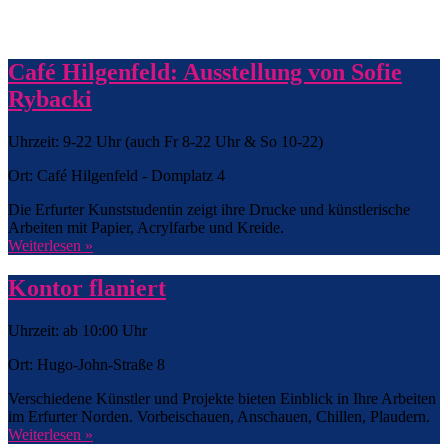
Café Hilgenfeld: Ausstellung von Sofie
Rybacki
Uhrzeit: 9-22 Uhr (auch Fr 8-22 Uhr & So 10-22)
Ort: Café Hilgenfeld - Domplatz 4
Die Erfurter Kunststudentin zeigt ihre Drucke und künstlerische
Arbeiten mit Papier, Acrylfarbe und Kreide.
Weiterlesen »
Kontor flaniert
Uhrzeit: ab 10:00 Uhr
Ort: Hugo-John-Straße 8
Verschiedene Künstler und Projekte bieten Einblick in Ihre Arbeiten
im Erfurter Norden. Vorbeischauen, Anschauen, Chillen, Plaudern.
Weiterlesen »