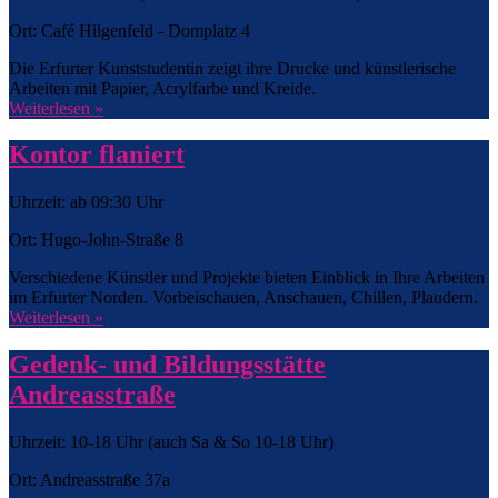
Ort: Café Hilgenfeld - Domplatz 4
Die Erfurter Kunststudentin zeigt ihre Drucke und künstlerische
Arbeiten mit Papier, Acrylfarbe und Kreide.
Weiterlesen »
Kontor flaniert
Uhrzeit: ab 09:30 Uhr
Ort: Hugo-John-Straße 8
Verschiedene Künstler und Projekte bieten Einblick in Ihre Arbeiten
im Erfurter Norden. Vorbeischauen, Anschauen, Chillen, Plaudern.
Weiterlesen »
Gedenk- und Bildungsstätte
Andreasstraße
Uhrzeit: 10-18 Uhr (auch Sa & So 10-18 Uhr)
Ort: Andreasstraße 37a