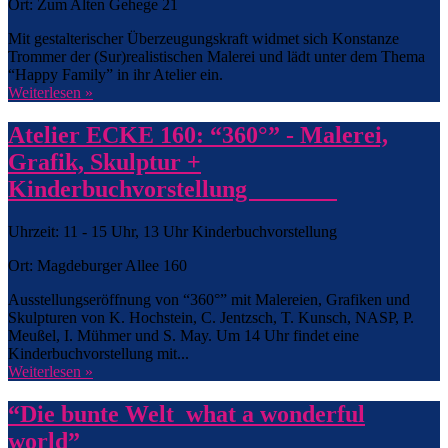
Ort: Zum Alten Gehege 21
Mit gestalterischer Überzeugungskraft widmet sich Konstanze
Trommer der (Sur)realistischen Malerei und lädt unter dem Thema
“Happy Family” in ihr Atelier ein.
Weiterlesen »
Atelier ECKE 160: “360°” - Malerei,
Grafik, Skulptur +
Kinderbuchvorstellung
Uhrzeit: 11 - 15 Uhr, 13 Uhr Kinderbuchvorstellung
Ort: Magdeburger Allee 160
Ausstellungseröffnung von “360°” mit Malereien, Grafiken und
Skulpturen von K. Hochstein, C. Jentzsch, T. Kunsch, NASP, P.
Meußel, I. Mühmer und S. May. Um 14 Uhr findet eine
Kinderbuchvorstellung mit...
Weiterlesen »
“Die bunte Welt_what a wonderful
world”