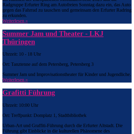
Radgruppe Erfurter Ring am Autofreien Sonntag dazu ein, das Auto
gegen das Fahrrad zu tauschen und gemeinsam den Erfurter Radring
zu erkunden.
Weiterlesen »
Summer Jam und Theater - LKJ
Thüringen
Uhrzeit: 10 - 18 Uhr
Ort: Tanztenne auf dem Petersberg, Petersberg 3
Summer Jam und Improvisationstheater für Kinder und Jugendliche.
Weiterlesen »
Grafitti Führung
Uhrzeit: 10:00 Uhr
Ort: Treffpunkt: Domplatz 1, Stadtbibliothek
Urban-Art und Graffiti-Führung durch die Erfurter Altstadt. Die
Führung gibt Einblicke in die kulturellen Phänomene des