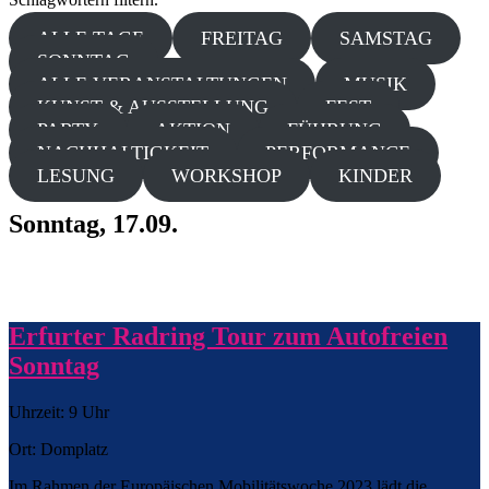
ALLE TAGE
FREITAG
SAMSTAG
SONNTAG
ALLE VERANSTALTUNGEN
MUSIK
KUNST & AUSSTELLUNG
FEST
PARTY
AKTION
FÜHRUNG
NACHHALTIGKEIT
PERFORMANCE
LESUNG
WORKSHOP
KINDER
Sonntag, 17.09.
Erfurter Radring Tour zum Autofreien
Sonntag
Uhrzeit: 9 Uhr
Ort: Domplatz
Im Rahmen der Europäischen Mobilitätswoche 2023 lädt die