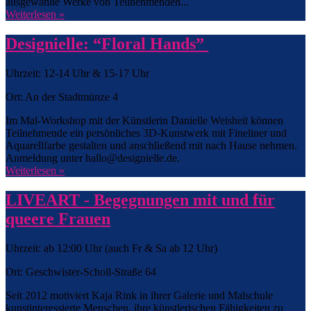
ausgewählte Werke von Teilnehmenden...
Weiterlesen »
Designielle: “Floral Hands”
Uhrzeit: 12-14 Uhr & 15-17 Uhr
Ort: An der Stadtmünze 4
Im Mal-Workshop mit der Künstlerin Danielle Weisheit können
Teilnehmende ein persönliches 3D-Kunstwerk mit Fineliner und
Aquarellfarbe gestalten und anschließend mit nach Hause nehmen.
Anmeldung unter hallo@designielle.de.
Weiterlesen »
LIVEART - Begegnungen mit und für
queere Frauen
Uhrzeit: ab 12:00 Uhr (auch Fr & Sa ab 12 Uhr)
Ort: Geschwister-Scholl-Straße 64
Seit 2012 motiviert Kaja Rink in ihrer Galerie und Malschule
kunstinteressierte Menschen, ihre künstlerischen Fähigkeiten zu