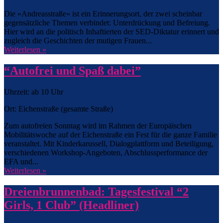
Die »Andreasstraße« ist ein Erinnerungsort, der zwei scheinbar
gegensätzliche Themen verbindet: Unterdrückung und Befreiung.
Hier wird an die politisch Inhaftierten der SED-Diktatur erinnert und
zugleich die Geschichten der mutigen Frauen...
Weiterlesen »
“Autofrei und Spaß dabei”
Uhrzeit: ab 10 Uhr
Ort: Eichenstraße (gesamte Straße)
Zum autofreien Sonntag wird im Rahmen der Europäischen
Mobilitätswoche auf der Eichenstraße ein Fest für die ganze Familie
veranstaltet. Mit Kinderkarussell, Dialogplattform und Beteiligung,
verschiedenen Workshop-Angeboten, Abschlussperformance der
EFA und...
Weiterlesen »
Dreienbrunnenbad: Tagesfestival “2
Girls, 1 Club” (Headliner)