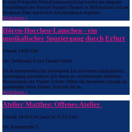
In einer Fotografie-Schaufensterausstellung werden die jüngsten
Vorstellungen des Rumpel Pumpel Theaters in Melchendorf und am
Moskauer Platz spielerisch dokumentarisch begleitet.
Weiterlesen »
Hören-Horchen-Lauschen - ein
musikalischer Spaziergang durch Erfurt
Uhrzeit: 14:00 Uhr
Ort: Treffpunkt: Foyer Theater Erfurt
Ein Konzerterlebnis der besonderen Art: auf einem musikalischen
Spaziergang präsentieren sich Ihnen an verschiedenen Stationen
Musizierende des Theater Erfurts: Hören Sie besondere Akustik an
spannenden Orten Erfurts, Horchen Sie in...
Weiterlesen »
Atelier Matthes: Offenes Atelier
Uhrzeit: 14-18 Uhr (auch Sa 11-18 Uhr)
Ort: Kettenstraße 5