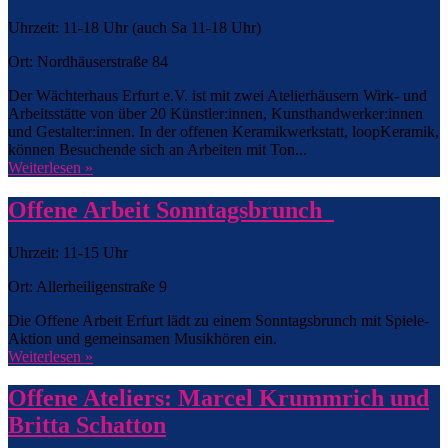
Uhrzeit: 11-18 Uhr (auch Sa 11-18 Uhr)
Ort: Nordhäuserstraße 84
Der Wächterhaus Erfurt e.V. ist mit zwei Atelierhäusern Wirk- und
Arbeitsstätte von über 20 Künstler:innen, Kunsthandwerker:innen
und Gestalter:innen. In der offenen Keramikwerkstatt, loopKeramik,
können Besuchende sich an Arbeiten mit Ton...
Weiterlesen »
Offene Arbeit Sonntagsbrunch
Uhrzeit: 11-15 Uhr
Ort: Allerheiligenstraße 9
Die Offene Arbeit Erfurt lädt zu einem Sonntagsbrunch mit Spiele-
Aktion und gemeinsamen Musikhören ein.
Weiterlesen »
Offene Ateliers: Marcel Krummrich und
Britta Schatton