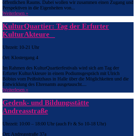
öffentlichen Raums. Dabei wollen wir zusammen einen Zugang und
Perspektiven in die Eigenheiten von...
Weiterlesen »
KulturQuartier: Tag der Erfurter
KulturAkteure
Uhrzeit: 10-21 Uhr
Ort: Klostergang 4
Im Rahmen des KulturQuartierfestivals wird sich am Tag der
Erfurter KulturAkteure in einem Podiumsgespräch mit Ulrich
Böbius vom Peißnitzhaus in Halle über die Möglichkeiten und die
Entwicklung des Ehrenamts ausgetauscht....
Weiterlesen »
Gedenk- und Bildungsstätte
Andreasstraße
Uhrzeit: 10:00 – 18:00 Uhr (auch Fr & So 10-18 Uhr)
Ort: Andreasstraße 37a