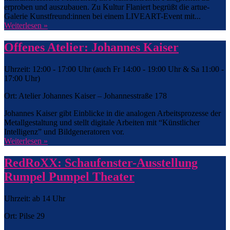
erproben und auszubauen. Zu Kultur Flaniert begrüßt die artue-
Galerie Kunstfreund:innen bei einem LIVEART-Event mit...
Weiterlesen »
Offenes Atelier: Johannes Kaiser
Uhrzeit: 12:00 - 17:00 Uhr (auch Fr 14:00 - 19:00 Uhr & Sa 11:00 -
17:00 Uhr)
Ort: Atelier Johannes Kaiser – Johannesstraße 178
Johannes Kaiser gibt Einblicke in die analogen Arbeitsprozesse der
Metallgestaltung und stellt digitale Arbeiten mit “Künstlicher
Intelligenz” und Bildgeneratoren vor.
Weiterlesen »
RedRoXX: Schaufenster-Ausstellung
Rumpel Pumpel Theater
Uhrzeit: ab 14 Uhr
Ort: Pilse 29