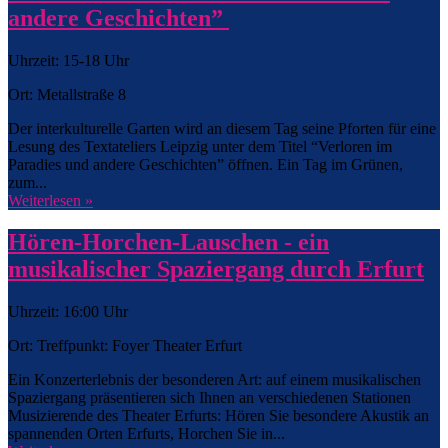
andere Geschichten”
Uhrzeit: 15-18 Uhr
Ort: Metallstraße 8
Der interkulturelle Garten wird an diesem Tag seine Pforten für eine
Lesung des Textateliers Leipzig unter dem Titel “Verloren im
Paradies und andere Geschichten” öffnen. Ein Tag im Grünen,
zum...
Weiterlesen »
Hören-Horchen-Lauschen - ein
musikalischer Spaziergang durch Erfurt
Uhrzeit: 16:00 Uhr
Ort: Treffpunkt: Foyer Theater Erfurt
Ein Konzerterlebnis der besonderen Art: auf einem musikalischen
Spaziergang präsentieren sich Ihnen an verschiedenen Stationen
Musizierende des Theater Erfurts: Hören Sie besondere Akustik an
spannenden Orten Erfurts, Horchen Sie in...