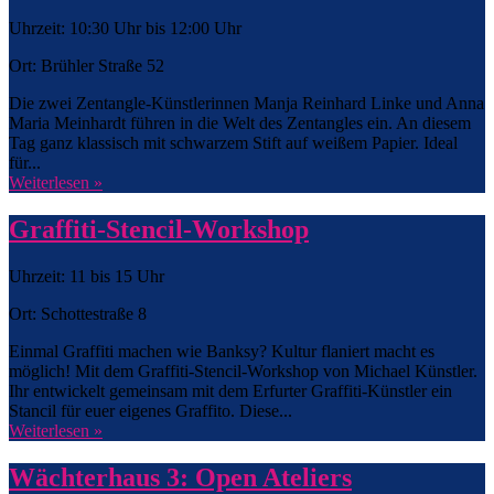
Uhrzeit: 10:30 Uhr bis 12:00 Uhr
Ort: Brühler Straße 52
Die zwei Zentangle-Künstlerinnen Manja Reinhard Linke und Anna
Maria Meinhardt führen in die Welt des Zentangles ein. An diesem
Tag ganz klassisch mit schwarzem Stift auf weißem Papier. Ideal
für...
Weiterlesen »
Graffiti-Stencil-Workshop
Uhrzeit: 11 bis 15 Uhr
Ort: Schottestraße 8
Einmal Graffiti machen wie Banksy? Kultur flaniert macht es
möglich! Mit dem Graffiti-Stencil-Workshop von Michael Künstler.
Ihr entwickelt gemeinsam mit dem Erfurter Graffiti-Künstler ein
Stancil für euer eigenes Graffito. Diese...
Weiterlesen »
Wächterhaus 3: Open Ateliers