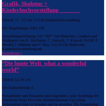
Grafik, Skulptur +
Kinderbuchvorstellung
Uhrzeit: 11 - 15 Uhr, 13 Uhr Kinderbuchvorstellung
Ort: Magdeburger Allee 160
Ausstellungseröffnung von “360°” mit Malereien, Grafiken und
Skulpturen von K. Hochstein, C. Jentzsch, T. Kunsch, NASP, P.
Meußel, I. Mühmer und S. May. Um 14 Uhr findet eine
Kinderbuchvorstellung mit...
Weiterlesen »
“Die bunte Welt_what a wonderful
world”
Uhrzeit: 12-18 Uhr
Ort: Krämerbrücke 4
Passantinnen und Passanten sind eingeladen, unter Anleitung der
Künstlerin Sanja Zivo eine dreidimensionale Upcycling-
Holzskulptur bunt zu bemalen und zu gestalten. Die Kunstaktion