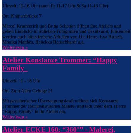
Uhrzeit: 11-16 Uhr (auch Fr 11-17 Uhr & Sa 11-16 Uhr)
Ort: Krämerbrücke 7
Marcel Krummrich und Britta Schatton öffnen ihre Ateliers und
geben Einblicke in Stilleben-Fotografien und Textilkunst. Präsentiert
werden auch künstlerische Arbeiten von Ute Herre, Eva Bruszis,
Monika Matthes, Rebekka Rauschhardt u.a.
Weiterlesen »
Atelier Konstanze Trommer: “Happy
Family
Uhrzeit: 11 - 18 Uhr
Ort: Zum Alten Gehege 21
Mit gestalterischer Überzeugungskraft widmet sich Konstanze
Trommer der (Sur)realistischen Malerei und lädt unter dem Thema
“Happy Family” in ihr Atelier ein.
Weiterlesen »
Atelier ECKE 160: “360°” - Malerei,