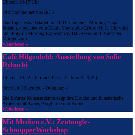
Uhrzeit: 10-17 Uhr
Ort: Hochheimer Straße 35
Das Tagesfestival startet um 10 Uhr mit einer Morning-Yoga-
Session, angeleitet vom Ekatra Yogastudio Erfurt. Ab 11 Uhr wird
mit "Polyfon Morning Express" (by DJ Greeny und Bodo) der
Morgen zum...
Weiterlesen »
Café Hilgenfeld: Ausstellung von Sofie
Rybacki
Uhrzeit: 10-22 Uhr (auch Fr 8-22 Uhr & Sa 9-22)
Ort: Café Hilgenfeld - Domplatz 4
Die Erfurter Kunststudentin zeigt ihre Drucke und künstlerische
Arbeiten mit Papier, Acrylfarbe und Kreide.
Weiterlesen »
Mit Medien e.V.: Zentangle-
SchnupperWorkshop