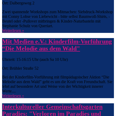
Ort: Dalbergsweg 2
Zwei spannende Workshops zum Mitmachen: Siebdruck-Workshop
mit Conny Lohse von Liebewicht - bitte selbst Baumwoll-Shirts, -
Beutel oder -Pullover mitbringen & Kinder-Naturbasteln mit
Stephanie Schulz von Queriart.
Weiterlesen »
Mit Medien e.V.: Kinderfilm-Vorführung
“Die Melodie aus dem Wald"
Uhrzeit: 15-16:15 Uhr (auch Sa 10 Uhr)
Ort: Brühler Straße 52
Bei der Kinderfilm-Vorführung mit filmpädagoischer Aktion “Die
Melodie aus dem Wald” geht es um die Kraft von Freundschaft. Sie
lehrt auf besondere Art und Weise von der Wichtigkeit innerer
Werte....
Weiterlesen »
Interkultureller Gemeinschaftsgarten
Paradies: "Verloren im Paradies und