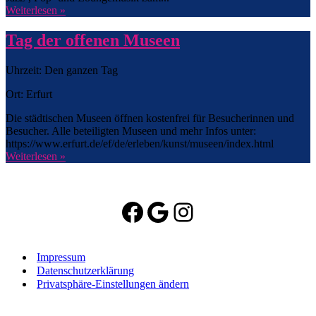
Weiterlesen »
Tag der offenen Museen
Uhrzeit: Den ganzen Tag
Ort: Erfurt
Die städtischen Museen öffnen kostenfrei für Besucherinnen und
Besucher. Alle beteiligten Museen und mehr Infos unter:
https://www.erfurt.de/ef/de/erleben/kunst/museen/index.html
Weiterlesen »
Facebook
Google
Instagram
Impressum
Datenschutzerklärung
Privatsphäre-Einstellungen ändern