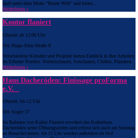
läuft unter dem Motto “Bunte Welt” und bietet...
Weiterlesen »
Kontor flaniert
Uhrzeit: ab 12:00 Uhr
Ort: Hugo-John-Straße 8
Verschiedene Künstler und Projekte bieten Einblick in Ihre Arbeiten
im Erfurter Norden. Vorbeischauen, Anschauen, Chillen, Plaudern.
Weiterlesen »
Haus Dacheröden: Finissage proForma
e.V.
Uhrzeit: Ab 12 Uhr
Ort: Anger 37
Im Rahmen von Kultur Flaniert erweitert das Kulturhaus
Dacheröden seine Öffnungszeiten und erfreut sich auch am Sonntag
an Besucher:innen. Ab 15 Uhr werden außerdem im Hof