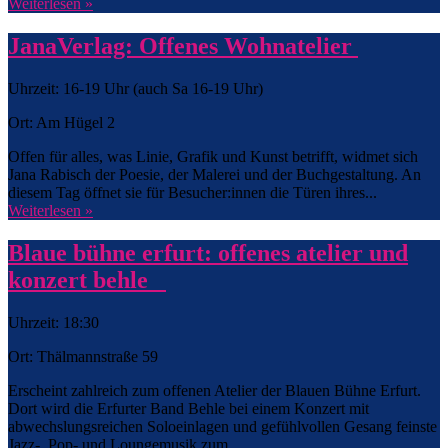
Weiterlesen »
JanaVerlag: Offenes Wohnatelier
Uhrzeit: 16-19 Uhr (auch Sa 16-19 Uhr)
Ort: Am Hügel 2
Offen für alles, was Linie, Grafik und Kunst betrifft, widmet sich
Jana Rabisch der Poesie, der Malerei und der Buchgestaltung. An
diesem Tag öffnet sie für Besucher:innen die Türen ihres...
Weiterlesen »
Blaue bühne erfurt: offenes atelier und
konzert behle
Uhrzeit: 18:30
Ort: Thälmannstraße 59
Erscheint zahlreich zum offenen Atelier der Blauen Bühne Erfurt.
Dort wird die Erfurter Band Behle bei einem Konzert mit
abwechslungsreichen Soloeinlagen und gefühlvollen Gesang feinste
Jazz-, Pop- und Loungemusik zum...