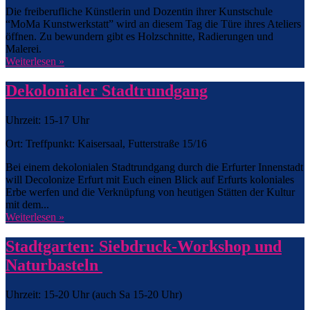
Die freiberufliche Künstlerin und Dozentin ihrer Kunstschule
“MoMa Kunstwerkstatt” wird an diesem Tag die Türe ihres Ateliers
öffnen. Zu bewundern gibt es Holzschnitte, Radierungen und
Malerei.
Weiterlesen »
Dekolonialer Stadtrundgang
Uhrzeit: 15-17 Uhr
Ort: Treffpunkt: Kaisersaal, Futterstraße 15/16
Bei einem dekolonialen Stadtrundgang durch die Erfurter Innenstadt
will Decolonize Erfurt mit Euch einen Blick auf Erfurts koloniales
Erbe werfen und die Verknüpfung von heutigen Stätten der Kultur
mit dem...
Weiterlesen »
Stadtgarten: Siebdruck-Workshop und
Naturbasteln
Uhrzeit: 15-20 Uhr (auch Sa 15-20 Uhr)